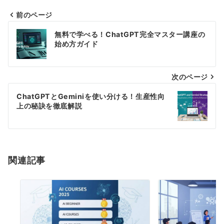
前のページ
投
無料で学べる！ChatGPT完全マスター講座の
稿
始め方ガイド
ナ
次のページ
ビ
ゲ
ChatGPTとGeminiを使い分ける！生産性向
上の秘訣を徹底解説
ー
シ
ョ
関連記事
ン