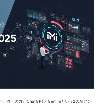
多くの方がChatGPTとGeminiという2大AIアシ