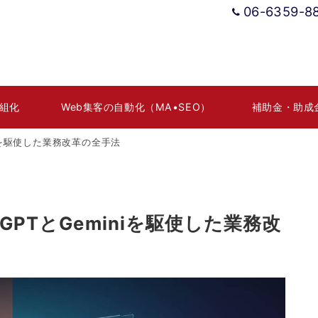
06-6359-8
組化
Web集客の自動化（MA•SEO）
補助金・助成
niを駆使した業務改革の全手法
GPTとGeminiを駆使した業務改