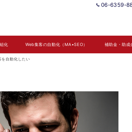
06-6359-8
組化
Web集客の自動化（MA•SEO）
補助金・助成
客を自動化したい