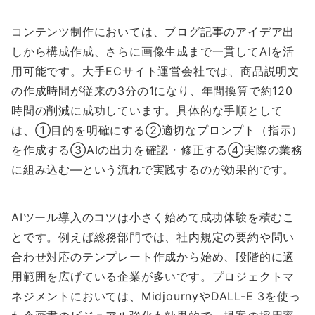
コンテンツ制作においては、ブログ記事のアイデア出
しから構成作成、さらに画像生成まで一貫してAIを活
用可能です。大手ECサイト運営会社では、商品説明文
の作成時間が従来の3分の1になり、年間換算で約120
時間の削減に成功しています。具体的な手順として
は、①目的を明確にする②適切なプロンプト（指示）
を作成する③AIの出力を確認・修正する④実際の業務
に組み込む—という流れで実践するのが効果的です。
AIツール導入のコツは小さく始めて成功体験を積むこ
とです。例えば総務部門では、社内規定の要約や問い
合わせ対応のテンプレート作成から始め、段階的に適
用範囲を広げている企業が多いです。プロジェクトマ
ネジメントにおいては、MidjournyやDALL-E 3を使っ