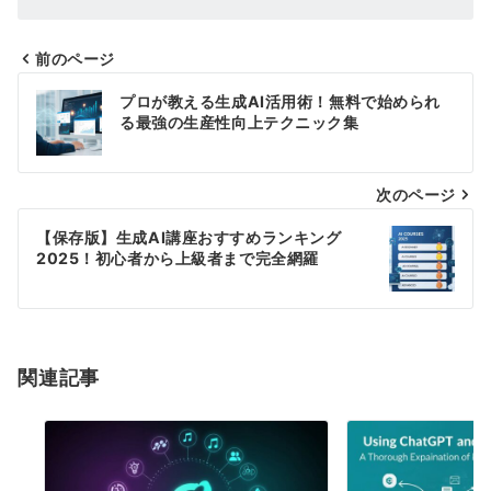
前のページ
投
プロが教える生成AI活用術！無料で始められ
稿
る最強の生産性向上テクニック集
ナ
次のページ
ビ
ゲ
【保存版】生成AI講座おすすめランキング
2025！初心者から上級者まで完全網羅
ー
シ
ョ
関連記事
ン