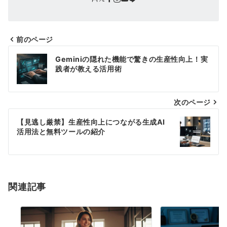
前のページ
投
Geminiの隠れた機能で驚きの生産性向上！実
稿
践者が教える活用術
ナ
次のページ
ビ
ゲ
【見逃し厳禁】生産性向上につながる生成AI
活用法と無料ツールの紹介
ー
シ
ョ
関連記事
ン