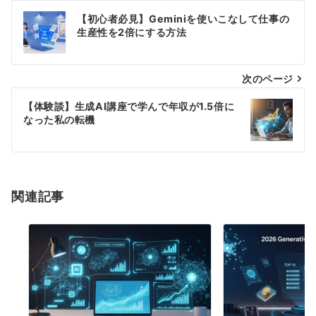
投
【初心者必見】Geminiを使いこなして仕事の
稿
生産性を2倍にする方法
ナ
次のページ
ビ
ゲ
【体験談】生成AI講座で学んで年収が1.5倍に
なった私の転機
ー
シ
ョ
関連記事
ン