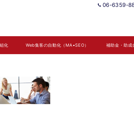
06-6359-8
組化
Web集客の自動化（MA•SEO）
補助金・助成