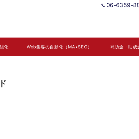
06-6359-8
組化
Web集客の自動化（MA•SEO）
補助金・助成
ド