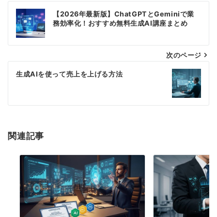
投
【2026年最新版】ChatGPTとGeminiで業
稿
務効率化！おすすめ無料生成AI講座まとめ
ナ
次のページ
ビ
ゲ
生成AIを使って売上を上げる方法
ー
シ
ョ
関連記事
ン